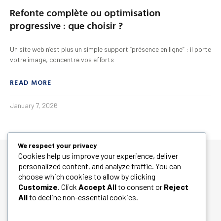
Refonte complète ou optimisation
progressive : que choisir ?
Un site web n’est plus un simple support “présence en ligne” : il porte
votre image, concentre vos efforts
READ MORE
January 7, 2026
We respect your privacy
Cookies help us improve your experience, deliver
personalized content, and analyze traffic. You can
choose which cookies to allow by clicking
Customize
. Click
Accept All
to consent or
Reject
All
to decline non-essential cookies.
Lorem ipsum dolor sit amet, consect adipiscing elit, sed do
eiusmod tempor incididunt ut labore